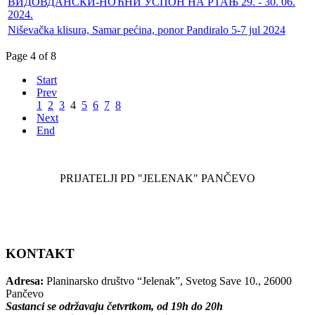
ВИДОВДАНСКИ-НОЋНИ УСПОН НА РТАЊ 29. - 30. 06.
2024.
Niševačka klisura, Samar pećina, ponor Pandiralo 5-7 jul 2024
Page 4 of 8
Start
Prev
1
2
3
4
5
6
7
8
Next
End
PRIJATELJI PD "JELENAK" PANČEVO
KONTAKT
Adresa:
Planinarsko društvo “Jelenak”, Svetog Save 10., 26000
Pančevo
Sastanci se održavaju četvrtkom, od 19h do 20h