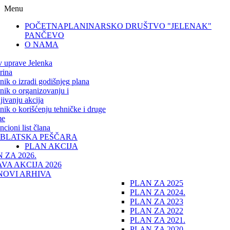
Menu
POČETNA
PLANINARSKO DRUŠTVO "JELENAK"
PANČEVO
O NAMA
v uprave Jelenka
rina
lnik o izradi godišnjeg plana
lnik o organizovanju i
jivanju akcija
lnik o korišćenju tehničke i druge
me
cioni list člana
IBLATSKA PEŠČARA
PLAN AKCIJA
 ZA 2026.
VA AKCIJA 2026
NOVI ARHIVA
PLAN ZA 2025
PLAN ZA 2024.
PLAN ZA 2023
PLAN ZA 2022
PLAN ZA 2021.
PLAN ZA 2020.