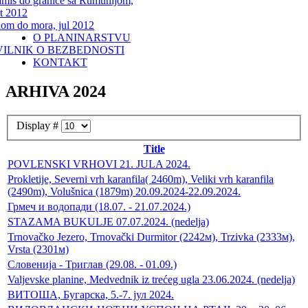
miš do granice sa Rumunijom,
t 2012
lom do mora, jul 2012
O PLANINARSTVU
VILNIK O BEZBEDNOSTI
KONTAKT
ARHIVA 2024
Display #
Title
POVLENSKI VRHOVI 21. JULA 2024.
Prokletije, Severni vrh karanfila( 2460m), Veliki vrh karanfila
(2490m), Volušnica (1879m) 20.09.2024-22.09.2024.
Грмеч и водопади (18.07. - 21.07.2024.)
STAZAMA BUKULJE 07.07.2024. (nedelja)
Trnovačko Jezero, Trnovački Durmitor (2242м), Trzivka (2333м),
Vrsta (2301м)
Словенија - Триглав (29.08. - 01.09.)
Valjevske planine, Medvednik iz trećeg ugla 23.06.2024. (nedelja)
ВИТОША, Бугарска, 5.-7. јул 2024.