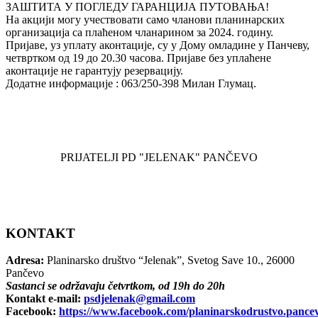
ЗАШТИТА У ПОГЛЕДУ ГАРАНЦИЈА ПУТОВАЊА!
На акцији могу учествовати само чланови планинарских
организација са плаћеном чланарином за 2024. годину.
Пријаве, уз уплату аконтације, су у Дому омладине у Панчеву,
четвртком од 19 до 20.30 часова. Пријаве без уплаћене
аконтације не гарантују резервацију.
Додатне информације : 063/250-398 Милан Глумац.
PRIJATELJI PD "JELENAK" PANČEVO
KONTAKT
Adresa:
Planinarsko društvo “Jelenak”, Svetog Save 10., 26000
Pančevo
Sastanci se održavaju četvrtkom, od 19h do 20h
Kontakt e-mail:
psdjelenak@gmail.com
Facebook:
https://www.facebook.com/planinarskodrustvo.pance