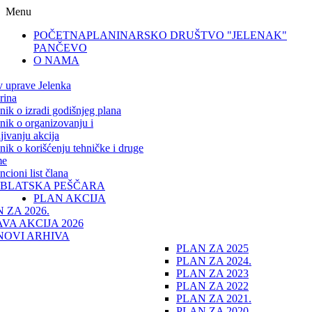
Menu
POČETNA
PLANINARSKO DRUŠTVO "JELENAK"
PANČEVO
O NAMA
v uprave Jelenka
rina
lnik o izradi godišnjeg plana
lnik o organizovanju i
jivanju akcija
lnik o korišćenju tehničke i druge
me
cioni list člana
IBLATSKA PEŠČARA
PLAN AKCIJA
 ZA 2026.
VA AKCIJA 2026
NOVI ARHIVA
PLAN ZA 2025
PLAN ZA 2024.
PLAN ZA 2023
PLAN ZA 2022
PLAN ZA 2021.
PLAN ZA 2020.