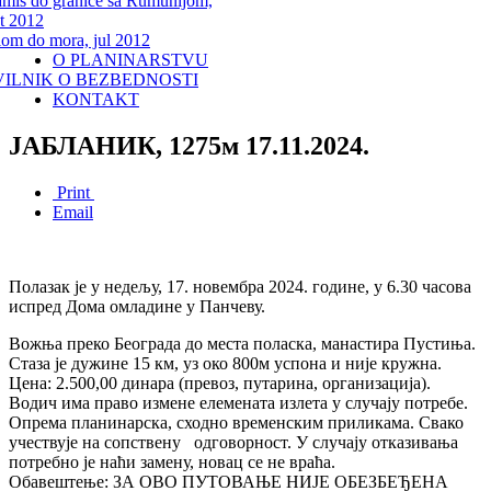
miš do granice sa Rumunijom,
t 2012
lom do mora, jul 2012
O PLANINARSTVU
VILNIK O BEZBEDNOSTI
KONTAKT
ЈАБЛАНИК, 1275м 17.11.2024.
Print
Email
Полазак је у недељу, 17. новембра 2024. године, у 6.30 часова
испред Дома омладине у Панчеву.
Вожња преко Београда до места поласка, манастира Пустиња.
Стаза је дужине 15 км, уз око 800м успона и није кружна.
Цена: 2.500,00 динара (превоз, путарина, организација).
Водич има право измене елемената излета у случају потребе.
Опрема планинарска, сходно временским приликама. Свако
учествује на сопствену одговорност. У случају отказивања
потребно је наћи замену, новац се не враћа.
Обавештење: ЗА ОВО ПУТОВАЊЕ НИЈЕ ОБЕЗБЕЂЕНА