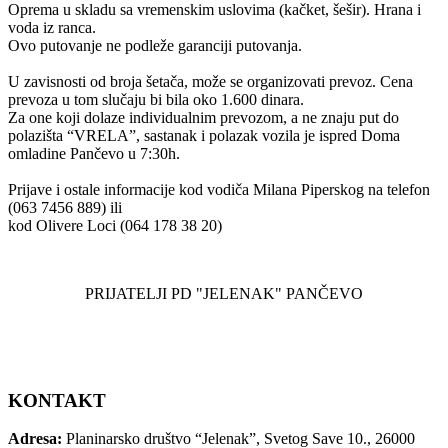
Oprema u skladu sa vremenskim uslovima (kačket, šešir). Hrana i
voda iz ranca.
Ovo putovanje ne podleže garanciji putovanja.
U zavisnosti od broja šetača, može se organizovati prevoz. Cena
prevoza u tom slučaju bi bila oko 1.600 dinara.
Za one koji dolaze individualnim prevozom, a ne znaju put do
polazišta “VRELA”, sastanak i polazak vozila je ispred Doma
omladine Pančevo u 7:30h.
Prijave i ostale informacije kod vodiča Milana Piperskog na telefon
(063 7456 889) ili
kod Olivere Loci (064 178 38 20)
PRIJATELJI PD "JELENAK" PANČEVO
KONTAKT
Adresa:
Planinarsko društvo “Jelenak”, Svetog Save 10., 26000