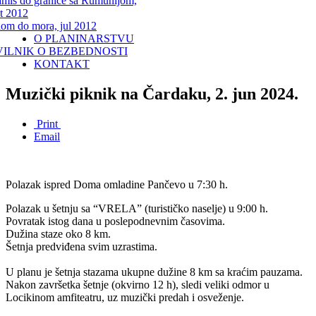
miš do granice sa Rumunijom,
t 2012
lom do mora, jul 2012
O PLANINARSTVU
VILNIK O BEZBEDNOSTI
KONTAKT
Muzički piknik na Čardaku, 2. jun 2024.
Print
Email
Polazak ispred Doma omladine Pančevo u 7:30 h.
Polazak u šetnju sa “VRELA” (turističko naselje) u 9:00 h.
Povratak istog dana u poslepodnevnim časovima.
Dužina staze oko 8 km.
Šetnja predviđena svim uzrastima.
U planu je šetnja stazama ukupne dužine 8 km sa kraćim pauzama.
Nakon završetka šetnje (okvirno 12 h), sledi veliki odmor u
Locikinom amfiteatru, uz muzički predah i osveženje.