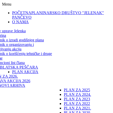
Menu
POČETNA
PLANINARSKO DRUŠTVO "JELENAK"
PANČEVO
O NAMA
v uprave Jelenka
rina
lnik o izradi godišnjeg plana
lnik o organizovanju i
jivanju akcija
lnik o korišćenju tehničke i druge
me
cioni list člana
IBLATSKA PEŠČARA
PLAN AKCIJA
 ZA 2026.
VA AKCIJA 2026
NOVI ARHIVA
PLAN ZA 2025
PLAN ZA 2024.
PLAN ZA 2023
PLAN ZA 2022
PLAN ZA 2021.
PLAN ZA 2020.