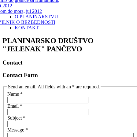
miš do granice sa Rumunijom,
t 2012
lom do mora, jul 2012
O PLANINARSTVU
VILNIK O BEZBEDNOSTI
KONTAKT
PLANINARSKO DRUŠTVO
"JELENAK" PANČEVO
Contact
Contact Form
Send an email. All fields with an * are required.
Name
*
Email
*
Subject
*
Message
*