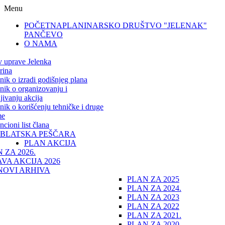
Menu
POČETNA
PLANINARSKO DRUŠTVO "JELENAK"
PANČEVO
O NAMA
v uprave Jelenka
rina
lnik o izradi godišnjeg plana
lnik o organizovanju i
jivanju akcija
lnik o korišćenju tehničke i druge
me
cioni list člana
IBLATSKA PEŠČARA
PLAN AKCIJA
 ZA 2026.
VA AKCIJA 2026
NOVI ARHIVA
PLAN ZA 2025
PLAN ZA 2024.
PLAN ZA 2023
PLAN ZA 2022
PLAN ZA 2021.
PLAN ZA 2020.