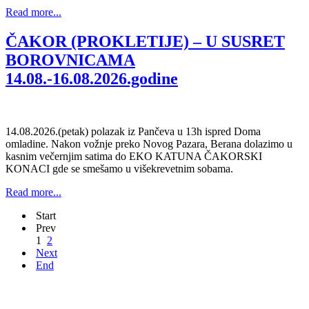
Read more...
ČAKOR (PROKLETIJE) – U SUSRET
BOROVNICAMA
14.08.-16.08.2026.godine
14.08.2026.(petak) polazak iz Pančeva u 13h ispred Doma
omladine. Nakon vožnje preko Novog Pazara, Berana dolazimo u
kasnim večernjim satima do EKO KATUNA ČAKORSKI
KONACI gde se smešamo u višekrevetnim sobama.
Read more...
Start
Prev
1
2
Next
End