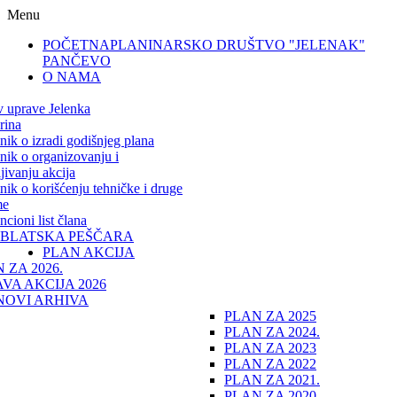
Menu
POČETNA
PLANINARSKO DRUŠTVO "JELENAK"
PANČEVO
O NAMA
v uprave Jelenka
rina
lnik o izradi godišnjeg plana
lnik o organizovanju i
jivanju akcija
lnik o korišćenju tehničke i druge
me
cioni list člana
IBLATSKA PEŠČARA
PLAN AKCIJA
 ZA 2026.
VA AKCIJA 2026
NOVI ARHIVA
PLAN ZA 2025
PLAN ZA 2024.
PLAN ZA 2023
PLAN ZA 2022
PLAN ZA 2021.
PLAN ZA 2020.