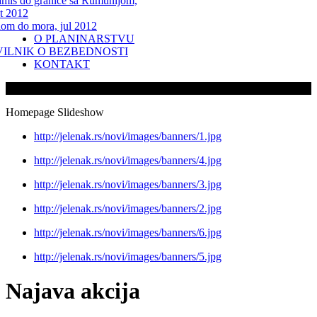
miš do granice sa Rumunijom,
t 2012
lom do mora, jul 2012
O PLANINARSTVU
VILNIK O BEZBEDNOSTI
KONTAKT
Homepage Slideshow
http://jelenak.rs/novi/images/banners/1.jpg
http://jelenak.rs/novi/images/banners/4.jpg
http://jelenak.rs/novi/images/banners/3.jpg
http://jelenak.rs/novi/images/banners/2.jpg
http://jelenak.rs/novi/images/banners/6.jpg
http://jelenak.rs/novi/images/banners/5.jpg
Najava akcija