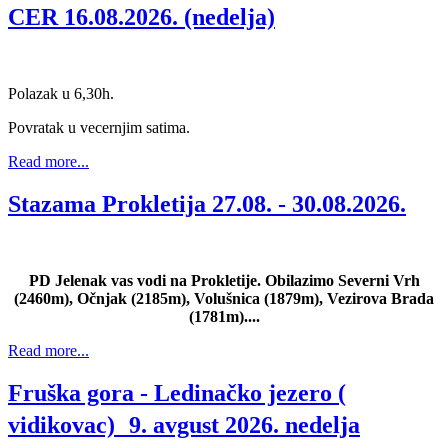
CER 16.08.2026. (nedelja)
Polazak u 6,30h.
Povratak u vecernjim satima.
Read more...
Stazama Prokletija 27.08. - 30.08.2026.
PD Jelenak vas vodi na Prokletije. Obilazimo Severni Vrh
(2460m), Očnjak (2185m), Volušnica (1879m), Vezirova Brada
(1781m)....
Read more...
Fruška gora - Ledinačko jezero (
vidikovac) 9. avgust 2026. nedelja