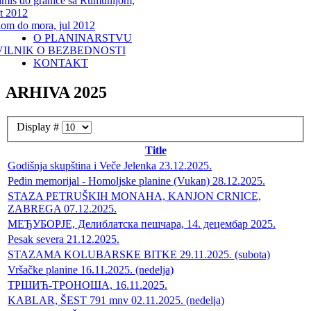
miš do granice sa Rumunijom,
t 2012
lom do mora, jul 2012
O PLANINARSTVU
VILNIK O BEZBEDNOSTI
KONTAKT
ARHIVA 2025
Display #
Title
Godišnja skupština i Veče Jelenka 23.12.2025.
Peđin memorijal - Homoljske planine (Vukan) 28.12.2025.
STAZA PETRUŠKIH MONAHA, KANJON CRNICE,
ZABREGA 07.12.2025.
МЕЂУБОРЈЕ, Делиблатска пешчара, 14. децембар 2025.
Pesak severa 21.12.2025.
STAZAMA KOLUBARSKE BITKE 29.11.2025. (subota)
Vršačke planine 16.11.2025. (nedelja)
ТРШИЋ-ТРОНОША, 16.11.2025.
KABLAR, ŠEST 791 mnv 02.11.2025. (nedelja)