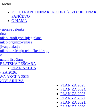
Menu
POČETNA
PLANINARSKO DRUŠTVO "JELENAK"
PANČEVO
O NAMA
v uprave Jelenka
rina
lnik o izradi godišnjeg plana
lnik o organizovanju i
jivanju akcija
lnik o korišćenju tehničke i druge
me
cioni list člana
IBLATSKA PEŠČARA
PLAN AKCIJA
 ZA 2026.
VA AKCIJA 2026
NOVI ARHIVA
PLAN ZA 2025
PLAN ZA 2024.
PLAN ZA 2023
PLAN ZA 2022
PLAN ZA 2021.
PLAN ZA 2020.