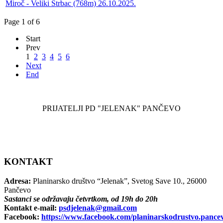
Miroč - Veliki Štrbac (768m) 26.10.2025.
Page 1 of 6
Start
Prev
1
2
3
4
5
6
Next
End
PRIJATELJI PD "JELENAK" PANČEVO
KONTAKT
Adresa:
Planinarsko društvo “Jelenak”, Svetog Save 10., 26000
Pančevo
Sastanci se održavaju četvrtkom, od 19h do 20h
Kontakt e-mail:
psdjelenak@gmail.com
Facebook:
https://www.facebook.com/planinarskodrustvo.pance