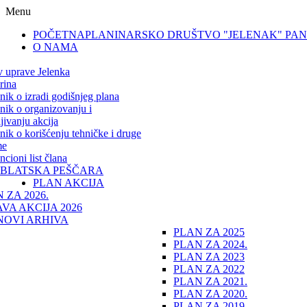
Menu
POČETNA
PLANINARSKO DRUŠTVO "JELENAK" PA
O NAMA
v uprave Jelenka
rina
lnik o izradi godišnjeg plana
lnik o organizovanju i
jivanju akcija
lnik o korišćenju tehničke i druge
me
cioni list člana
IBLATSKA PEŠČARA
PLAN AKCIJA
 ZA 2026.
VA AKCIJA 2026
NOVI ARHIVA
PLAN ZA 2025
PLAN ZA 2024.
PLAN ZA 2023
PLAN ZA 2022
PLAN ZA 2021.
PLAN ZA 2020.
PLAN ZA 2019.