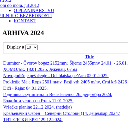
t 2012
lom do mora, jul 2012
O PLANINARSTVU
VILNIK O BEZBEDNOSTI
KONTAKT
ARHIVA 2024
Display #
Title
Durmitor - Čvorov bogaz 2152mnv, Šljeme 2455mnv 24.01. - 26.01.
ХОМОЉЕ, 18.01.2025. Јежевац, 675м
Novogodišnje pešačenje - Deliblatska peščara 02.01.2025.
Prokletije Maja Rops 2501 m/nv, Pasji vrh 2405 m/nv, Crni krš 2426
Dići - Rajac 04.01.2025.
Годишња скупштина и Вече Јеленка 26. децембра 2024.
Божићни успон на Ртањ 11.01.2025.
Vršačke planine 22.12.2024. (nedelja)
Краљевачки Озрен – Северни Столови (14. децембар 2024.)
ТИТЕЛСКИ БРЕГ 29.12.2024.