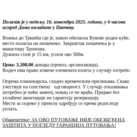
Полазак је у недељу, 16. новембра 2025. године, у 6 часова
испред Дома омладине у Панчеву.
Вожња до Тршића где је, након обиласка Вукове родне куће,
место поласка на пешачење. Завршетак пешачења је у
манастиру Троноша.
Дужина стазе је 15 км, успон око 500м.
Цена: 3.200,00
динара (превоз, организација).
Водич има право измене елемената излета у случају потребе.
Опрема планинарска, сходно временским приликама. Свако
учествује на сопствену одговорност. У случају отказивања
потребно је наћи замену, новац се не враћа. Пријаве без
уплаћене аконтације не гарантују резервацију.
Места за седење у превозу одређују се према редоследу
уплата.
Обавештење: ЗА ОВО ПУТОВАЊЕ НИЈЕ ОБЕЗБЕЂЕНА
ЗАШТИТА У ПОГЛЕДУ ГАРАНЦИЈА ПУТОВАЊА!