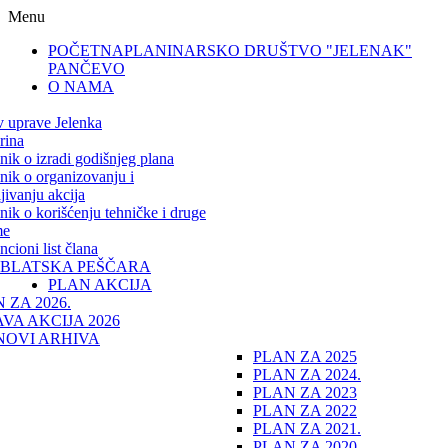
Menu
POČETNA
PLANINARSKO DRUŠTVO "JELENAK"
PANČEVO
O NAMA
v uprave Jelenka
rina
lnik o izradi godišnjeg plana
lnik o organizovanju i
jivanju akcija
lnik o korišćenju tehničke i druge
me
cioni list člana
IBLATSKA PEŠČARA
PLAN AKCIJA
 ZA 2026.
VA AKCIJA 2026
NOVI ARHIVA
PLAN ZA 2025
PLAN ZA 2024.
PLAN ZA 2023
PLAN ZA 2022
PLAN ZA 2021.
PLAN ZA 2020.