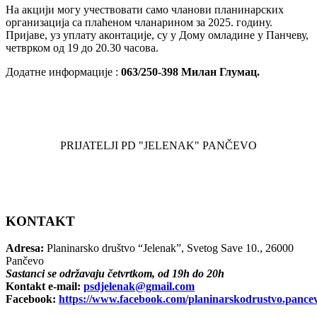
На акцији могу учествовати само чланови планинарских
организација са плаћеном чланарином за 2025. годину.
Пријаве, уз уплату аконтације, су у Дому омладине у Панчеву,
четврком од 19 до 20.30 часова.
Додатне информације :
063/250-398 Милан Глумац.
PRIJATELJI PD "JELENAK" PANČEVO
KONTAKT
Adresa:
Planinarsko društvo “Jelenak”, Svetog Save 10., 26000
Pančevo
Sastanci se održavaju četvrtkom, od 19h do 20h
Kontakt e-mail:
psdjelenak@gmail.com
Facebook:
https://www.facebook.com/planinarskodrustvo.pance