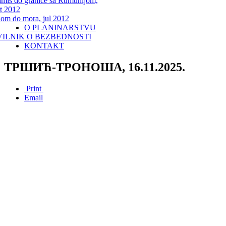
miš do granice sa Rumunijom,
t 2012
lom do mora, jul 2012
O PLANINARSTVU
VILNIK O BEZBEDNOSTI
KONTAKT
ТРШИЋ-ТРОНОША, 16.11.2025.
Print
Email