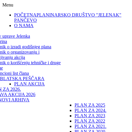
Menu
POČETNA
PLANINARSKO DRUŠTVO "JELENAK"
PANČEVO
O NAMA
v uprave Jelenka
rina
lnik o izradi godišnjeg plana
lnik o organizovanju i
jivanju akcija
lnik o korišćenju tehničke i druge
me
cioni list člana
IBLATSKA PEŠČARA
PLAN AKCIJA
 ZA 2026.
VA AKCIJA 2026
NOVI ARHIVA
PLAN ZA 2025
PLAN ZA 2024.
PLAN ZA 2023
PLAN ZA 2022
PLAN ZA 2021.
PLAN ZA 2020.