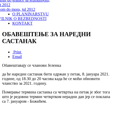
miš do granice sa Rumunijom,
t 2012
lom do mora, jul 2012
O PLANINARSTVU
VILNIK O BEZBEDNOSTI
KONTAKT
ОБАВЕШТЕЊЕ ЗА НАРЕДНИ
САСТАНАК
Print
Email
Обавештавају се чланови Јеленка
да ће наредни састанак бити одржан у петак, 8. јануара 2021.
године, од 18.30 до 20 часова када ће се моћи обновити
чланство за 2021. годину.
Померање термина састанка са четвртка на петак је због тога
што је редовни термин четвртком нерадни дан јер се поклапа
са 7. јануаром - Божићем.