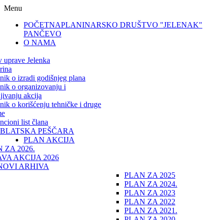
Menu
POČETNA
PLANINARSKO DRUŠTVO "JELENAK"
PANČEVO
O NAMA
v uprave Jelenka
rina
lnik o izradi godišnjeg plana
lnik o organizovanju i
jivanju akcija
lnik o korišćenju tehničke i druge
me
cioni list člana
IBLATSKA PEŠČARA
PLAN AKCIJA
 ZA 2026.
VA AKCIJA 2026
NOVI ARHIVA
PLAN ZA 2025
PLAN ZA 2024.
PLAN ZA 2023
PLAN ZA 2022
PLAN ZA 2021.
PLAN ZA 2020.