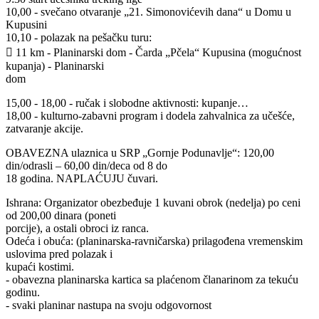
10,00 - svečano otvaranje „21. Simonovićevih dana“ u Domu u
Kupusini
10,10 - polazak na pešačku turu:
 11 km - Planinarski dom - Čarda „Pčela“ Kupusina (mogućnost
kupanja) - Planinarski
dom
15,00 - 18,00 - ručak i slobodne aktivnosti: kupanje…
18,00 - kulturno-zabavni program i dodela zahvalnica za učešće,
zatvaranje akcije.
OBAVEZNA ulaznica u SRP „Gornje Podunavlje“: 120,00
din/odrasli – 60,00 din/deca od 8 do
18 godina. NAPLAĆUJU čuvari.
Ishrana: Organizator obezbeđuje 1 kuvani obrok (nedelja) po ceni
od 200,00 dinara (poneti
porcije), a ostali obroci iz ranca.
Odeća i obuća: (planinarska-ravničarska) prilagođena vremenskim
uslovima pred polazak i
kupaći kostimi.
- obavezna planinarska kartica sa plaćenom članarinom za tekuću
godinu.
- svaki planinar nastupa na svoju odgovornost