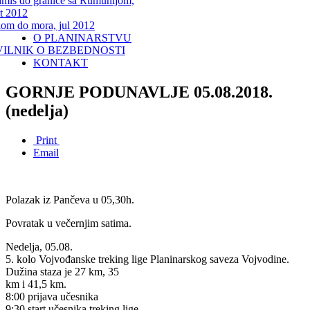
miš do granice sa Rumunijom,
t 2012
lom do mora, jul 2012
O PLANINARSTVU
VILNIK O BEZBEDNOSTI
KONTAKT
GORNJE PODUNAVLJE 05.08.2018.
(nedelja)
Print
Email
Polazak iz Pančeva u 05,30h.
Povratak u večernjim satima.
Nedelja, 05.08.
5. kolo Vojvođanske treking lige Planinarskog saveza Vojvodine.
Dužina staza je 27 km, 35
km i 41,5 km.
8:00 prijava učesnika
9:30 start učesnika treking lige